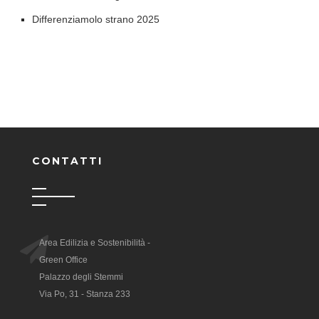
Differenziamolo strano 2025
CONTATTI
Area Edilizia e Sostenibilità -
Green Office
Palazzo degli Stemmi
Via Po, 31 - Stanza 233