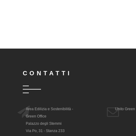
CONTATTI
Area Edilizia e Sostenibilità -
Unito Green 
Green Office
Palazzo degli Stemmi
Via Po, 31 - Stanza 233