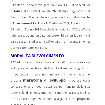
Climathon Torino si svolgerà dalle ore 14.00 di venerdì
25
ottobre
alle 17.00 di sabato
26 ottobre
negli spazi del
Parco Scientifico e Tecnologico dedicato all’ambiente
-
Environment Park
, via A. Costaguta 21/A, Torino
Climathon Torino 2019 annulla le emissioni di CO2 e offre a
tutti i partecipanti un catering sostenibile e un luogo in cui
gareggiare, studiare, confrontarsi e (eventualmente)
dormire per tutte le 24 ore.
MODALITÀ DI SVOLGIMENTO
Il
25 ottobre
si potrà arrivare al Climathon con un’idea da
sviluppare, o muniti solo della voglia di mettersi in gioco.
I partecipanti saranno immersi in una vera e
maratona di sviluppo
propria
, a partire dalla
concezione di un’idea, passando per l’analisi della sua
potenziale di innovazione, verificandone la realizzabilità.
Dopo 24 ore i team esporranno alla giuria le loro proposte
e…vinca il migliore!