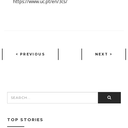
https://www.uc.pt/en/3cs/
< PREVIOUS
NEXT >
Search
SEARCH FORM
TOP STORIES